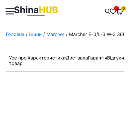
Пошук
0
Обран
товарів
Головна
/
Шини
/
Marcher
/ Marcher E-3/L-3 W-2 36PR 
Усе про
Характеристики
Доставка
Гарантія
Відгуки
товар