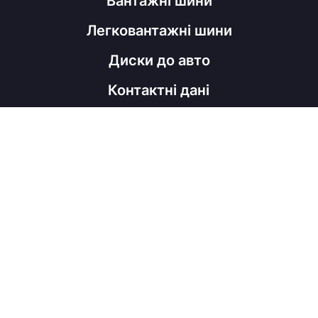
Вантажні шини
Легковантажні шини
Диски до авто
Контактні дані
098 060 52 22
shinahubrm@gmail.com
Графік роботи
Пн - Пт
з 9:00 до 18:00
Соц мережі
Viber
Facebook
Instagram
Telegram
Copyright © ShinaHub, 2026