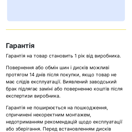
Ваш номер надіслано.
Оператор зв’яжеться з вами
найближчим часом
Помилка:
Contact form не
Гарантія
знайдена.
Гарантія на товар становить 1 рік від виробника.
Повернення або обмін шин і дисків можливі
протягом 14 днів після покупки, якщо товар не
має слідів експлуатації. Виявлений заводський
брак підлягає заміні або поверненню коштів після
експертизи виробника.
Гарантія не поширюється на пошкодження,
спричинені некоректним монтажем,
недотриманням рекомендацій щодо експлуатації
або зберігання. Перед встановленням дисків