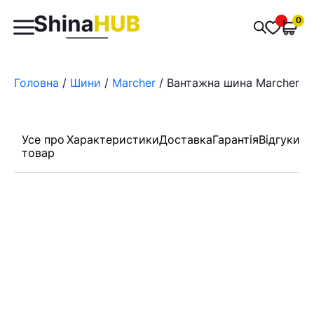
Пошук
0
Обран
товарів
Головна
/
Шини
/
Marcher
/ Вантажна шина Marcher E-
Усе про
Характеристики
Доставка
Гарантія
Відгуки
товар