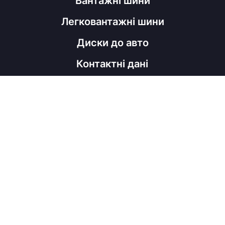
Вантажні шини
Легковантажні шини
Диски до авто
Контактні дані
098 060 52 22
shinahubrm@gmail.com
Графік роботи
Пн - Пт
з 9:00 до 18:00
Соц мережі
Viber
Facebook
Instagram
Telegram
Copyright © ShinaHub, 2026