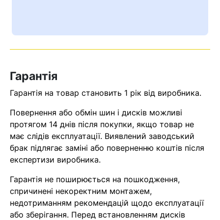
Ваш номер надіслано.
Оператор зв’яжеться з вами
найближчим часом
Помилка:
Contact form не
Гарантія
знайдена.
Гарантія на товар становить 1 рік від виробника.
Повернення або обмін шин і дисків можливі
протягом 14 днів після покупки, якщо товар не
має слідів експлуатації. Виявлений заводський
брак підлягає заміні або поверненню коштів після
експертизи виробника.
Гарантія не поширюється на пошкодження,
спричинені некоректним монтажем,
недотриманням рекомендацій щодо експлуатації
або зберігання. Перед встановленням дисків