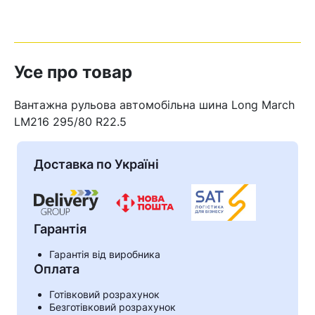
Усе про товар
Вантажна рульова автомобільна шина Long March
LM216 295/80 R22.5
Доставка по Україні
Гарантія
Кошик
Гарантія від виробника
Оплата
Готівковий розрахунок
У кошику немає товарів.
Безготівковий розрахунок