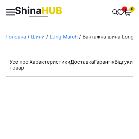
Пошук
0
Обран
товарів
Головна
/
Шини
/
Long March
/ Вантажна шина Long M
Усе про
Характеристики
Доставка
Гарантія
Відгуки
товар