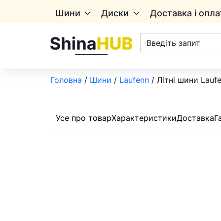
Шини
Диски
Доставка і опла
Пошук
товарів
Головна
/
Шини
/
Laufenn
/ Літні шини Lauf
Усе про товар
Характеристики
Доставка
Г