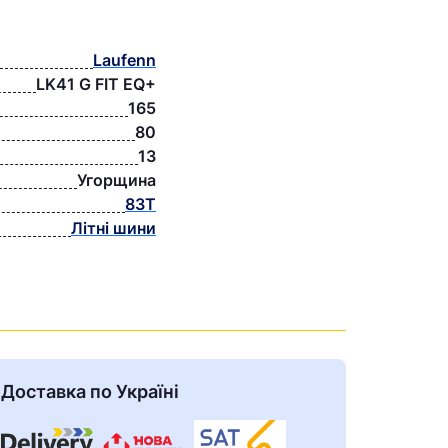
Laufenn
LK41 G FIT EQ+
165
80
13
Угорщина
83T
Літні шини
Доставка по Україні