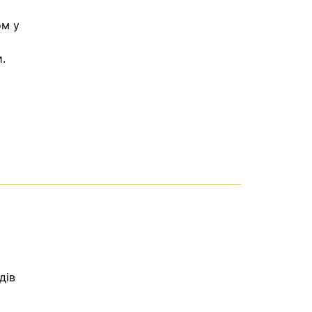
ом у
.
дів