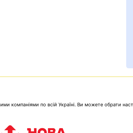
Ваш номер надіслано.
ми компаніями по всій Україні. Ви можете обрати наст
емає товарів.
ератор зв’яжеться з в
Помилка:
Contact form н