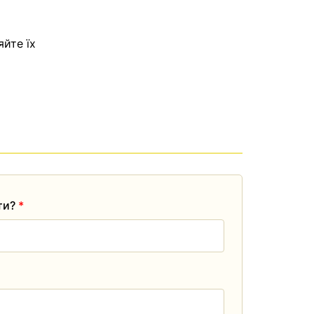
яйте їх
ати?
*