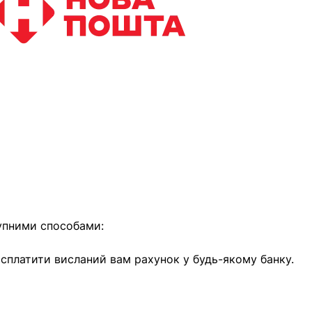
найближчим часом
упними способами:
е сплатити висланий вам рахунок у будь-якому банку.