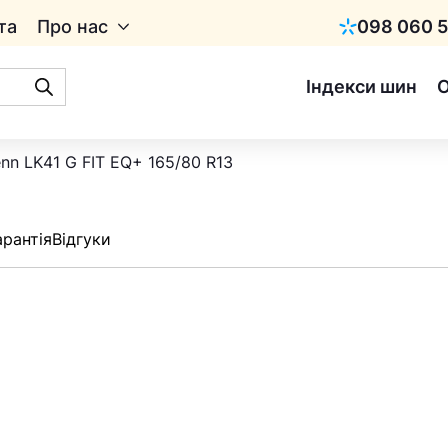
та
Про нас
098 060 5
Київстар
Індекси шин
enn LK41 G FIT EQ+ 165/80 R13
арантія
Відгуки