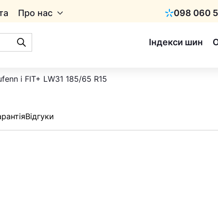
та
Про нас
098 060 5
Київстар
Індекси шин
fenn i FIT+ LW31 185/65 R15
арантія
Відгуки