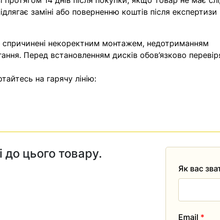
 протягом 14 днів після покупки, якщо товар не має слі
ідлягає заміні або поверненню коштів після експертизи
, спричинені некоректним монтажем, недотриманням
гання. Перед встановленням дисків обов’язково перевір
тайтесь на гарячу лінію:
і до цього товару.
Як вас зв
Email
*