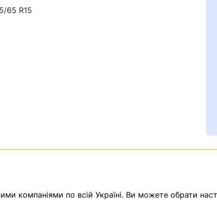
85/65 R15
Ваш номер надіслано.
емає товарів.
ератор зв’яжеться з в
ми компаніями по всій Україні. Ви можете обрати наст
Помилка:
Contact form н