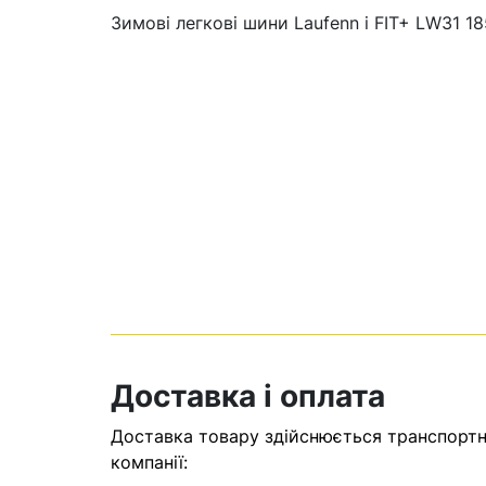
Зимові легкові шини Laufenn i FIT+ LW31 1
Кошик
У кошику н
Доставка і оплата
Оп
Доставка товару здійснюється транспортни
компанії: