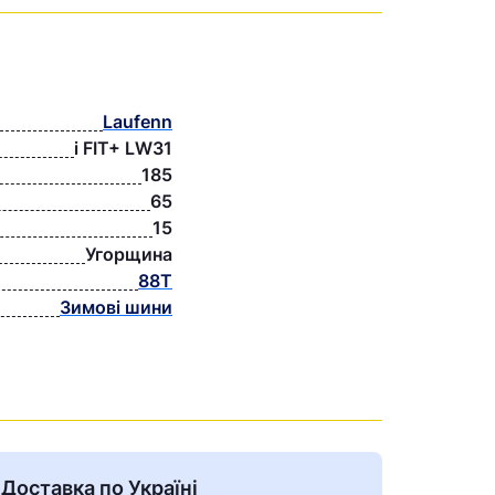
Laufenn
i FIT+ LW31
185
65
15
Угорщина
88T
Зимові шини
Доставка по Україні