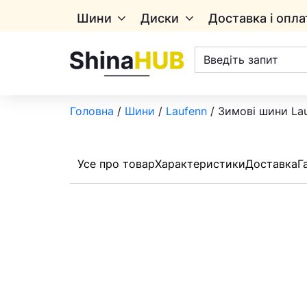
Шини
Диски
Доставка і опла
Пошук
товарів
Головна
/
Шини
/
Laufenn
/ Зимові шини Lau
Усе про товар
Характеристики
Доставка
Г