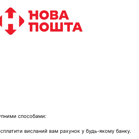
найближчим часом
упними способами:
е сплатити висланий вам рахунок у будь-якому банку.