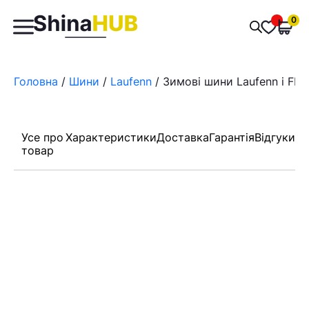
Пошук
0
Обран
товарів
Головна
/
Шини
/
Laufenn
/ Зимові шини Laufenn i FIT
Усе про
Характеристики
Доставка
Гарантія
Відгуки
товар