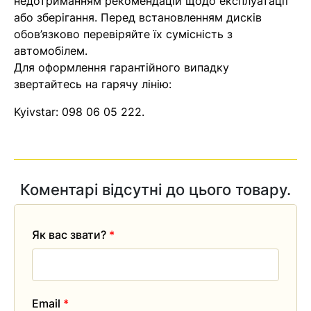
недотриманням рекомендацій щодо експлуатації
найближчим часом
або зберігання. Перед встановленням дисків
обов’язково перевіряйте їх сумісність з
автомобілем.
Помилка:
Contact form не
Для оформлення гарантійного випадку
знайдена.
звертайтесь на гарячу лінію:
Kyivstar:
098 06 05 222
.
Коментарі відсутні до цього товару.
Як вас звати?
*
Email
*