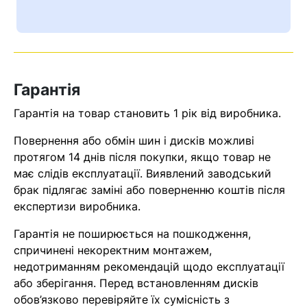
Ваш номер надіслано.
Оператор зв’яжеться з вами
найближчим часом
Гарантія
Помилка:
Contact form не
знайдена.
Гарантія на товар становить 1 рік від виробника.
Повернення або обмін шин і дисків можливі
протягом 14 днів після покупки, якщо товар не
має слідів експлуатації. Виявлений заводський
брак підлягає заміні або поверненню коштів після
експертизи виробника.
Гарантія не поширюється на пошкодження,
спричинені некоректним монтажем,
недотриманням рекомендацій щодо експлуатації
або зберігання. Перед встановленням дисків
обов’язково перевіряйте їх сумісність з