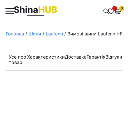
Пошук
0
Обран
товарів
Головна
/
Шини
/
Laufenn
/ Зимові шини Laufenn I-Fit 
Усе про
Характеристики
Доставка
Гарантія
Відгуки
товар