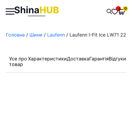
Пошук
0
Обран
товарів
Головна
/
Шини
/
Laufenn
/ Laufenn I-Fit Ice LW71 225
Усе про
Характеристики
Доставка
Гарантія
Відгуки
товар