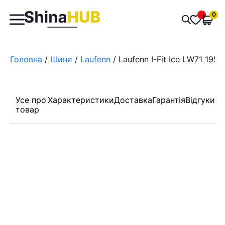
Пошук
0
Обран
товарів
Головна
/
Шини
/
Laufenn
/ Laufenn I-Fit Ice LW71 195/
Усе про
Характеристики
Доставка
Гарантія
Відгуки
товар