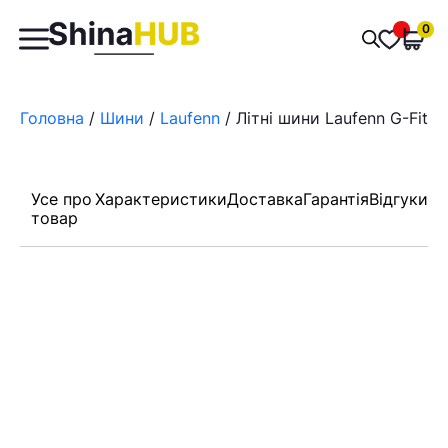
Пошук
0
Обран
товарів
Головна
/
Шини
/
Laufenn
/ Літні шини Laufenn G-Fit E
Усе про
Характеристики
Доставка
Гарантія
Відгуки
товар