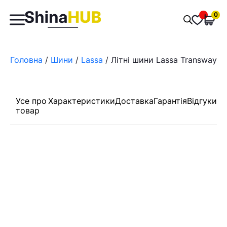
Пошук
0
Обран
товарів
Головна
/
Шини
/
Lassa
/ Літні шини Lassa Transway 3
Усе про
Характеристики
Доставка
Гарантія
Відгуки
товар