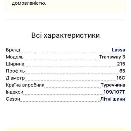
домовленістю.
Всі характеристики
Бренд
Lassa
Модель
Transway 3
Ширина
215
Профіль
65
Діаметр
16C
Країна виробник
Туреччина
Індекси
109/107T
Сезон
Літні шини