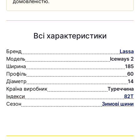
домовленістю.
Всі характеристики
Бренд
Lassa
Модель
Iceways 2
Ширина
185
Профіль
60
Діаметр
14
Країна виробник
Туреччина
Індекси
82T
Сезон
Зимові шини