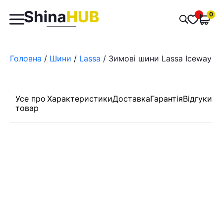
Пошук
0
Обран
товарів
Головна
/
Шини
/
Lassa
/ Зимові шини Lassa Iceways 2
Усе про
Характеристики
Доставка
Гарантія
Відгуки
товар