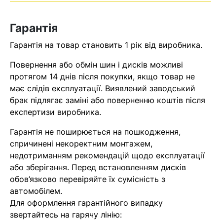
Оператор зв’яжеться з вами
найближчим часом
Гарантія
Гарантія на товар становить 1 рік від виробника.
Помилка:
Contact form не
знайдена.
Повернення або обмін шин і дисків можливі
протягом 14 днів після покупки, якщо товар не
має слідів експлуатації. Виявлений заводський
брак підлягає заміні або поверненню коштів після
експертизи виробника.
Гарантія не поширюється на пошкодження,
спричинені некоректним монтажем,
недотриманням рекомендацій щодо експлуатації
або зберігання. Перед встановленням дисків
обов’язково перевіряйте їх сумісність з
автомобілем.
Для оформлення гарантійного випадку
звертайтесь на гарячу лінію: