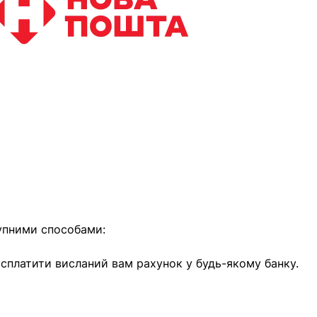
найближчим часом
упними способами:
е сплатити висланий вам рахунок у будь-якому банку.