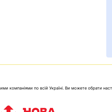
Ваш номер надіслано.
ми компаніями по всій Україні. Ви можете обрати наст
емає товарів.
ератор зв’яжеться з в
Помилка:
Contact form н