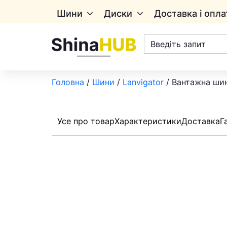
Шини
Диски
Доставка і опла
Пошук
товарів
Головна
/
Шини
/
Lanvigator
/ Вантажна шин
Усе про товар
Характеристики
Доставка
Г