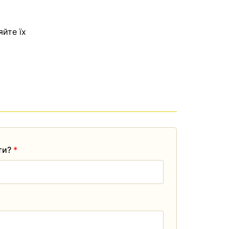
яйте їх
ати?
*