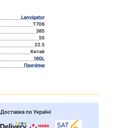
Lanvigator
T706
385
55
22.5
Китай
160L
Причіпна
Доставка по Україні