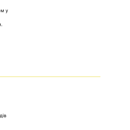
ом у
.
дів