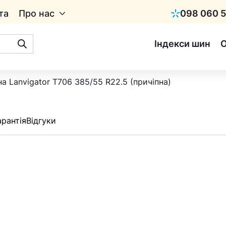
та
Про нас
098 060 5
Київстар
Індекси шин
а Lanvigator T706 385/55 R22.5 (причіпна)
арантія
Відгуки