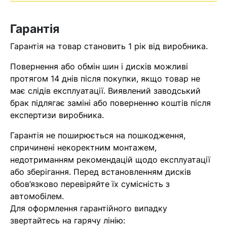
Оператор зв’яжеться з вами
найближчим часом
Гарантія
Гарантія на товар становить 1 рік від виробника.
Помилка:
Contact form не
знайдена.
Повернення або обмін шин і дисків можливі
протягом 14 днів після покупки, якщо товар не
має слідів експлуатації. Виявлений заводський
брак підлягає заміні або поверненню коштів після
експертизи виробника.
Гарантія не поширюється на пошкодження,
спричинені некоректним монтажем,
недотриманням рекомендацій щодо експлуатації
або зберігання. Перед встановленням дисків
обов’язково перевіряйте їх сумісність з
автомобілем.
Для оформлення гарантійного випадку
звертайтесь на гарячу лінію: