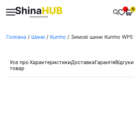
Пошук
0
Обран
товарів
Головна
/
Шини
/
Kumho
/ Зимові шини Kumho WP51 1
Усе про
Характеристики
Доставка
Гарантія
Відгуки
товар