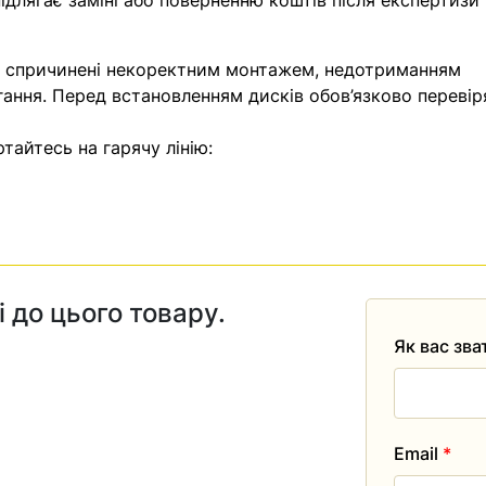
ідлягає заміні або поверненню коштів після експертизи
, спричинені некоректним монтажем, недотриманням
гання. Перед встановленням дисків обов’язково перевір
тайтесь на гарячу лінію:
і до цього товару.
Як вас зв
Email
*