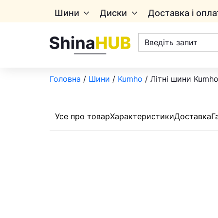
Шини
Диски
Доставка і опла
Пошук
товарів
Головна
/
Шини
/
Kumho
/ Літні шини Kumho
Усе про товар
Характеристики
Доставка
Г