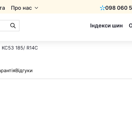
та
Про нас
098 060 5
Київстар
Індекси шин
 KC53 185/ R14C
арантія
Відгуки