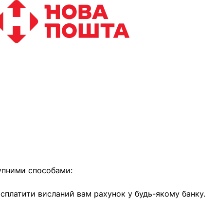
найближчим часом
упними способами:
е сплатити висланий вам рахунок у будь-якому банку.