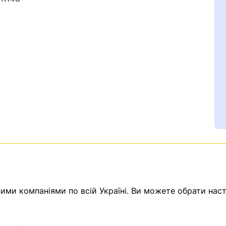
Ваш номер надіслано.
емає товарів.
ми компаніями по всій Україні. Ви можете обрати наст
ератор зв’яжеться з в
Помилка:
Contact form н