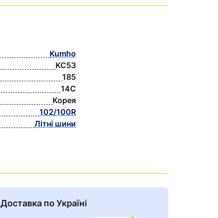
Kumho
KC53
185
14C
Корея
102/100R
Літні шини
Доставка по Україні