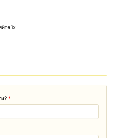
яйте їх
ати?
*