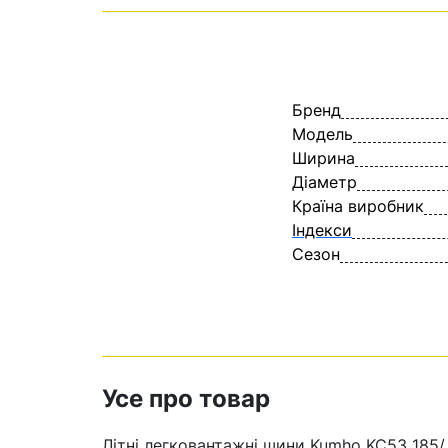
Бренд
Модель
Ширина
Діаметр
Країна виробник
Індекси
Сезон
Усе про товар
Літні легковантажні шини Kumho KC53 185/