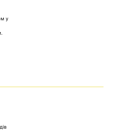
ом у
.
дів