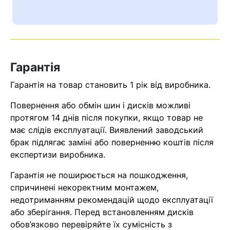
Ваш номер надіслано.
Оператор зв’яжеться з вами
найближчим часом
Гарантія
Помилка:
Contact form не
знайдена.
Гарантія на товар становить 1 рік від виробника.
Повернення або обмін шин і дисків можливі
протягом 14 днів після покупки, якщо товар не
має слідів експлуатації. Виявлений заводський
брак підлягає заміні або поверненню коштів після
експертизи виробника.
Гарантія не поширюється на пошкодження,
спричинені некоректним монтажем,
недотриманням рекомендацій щодо експлуатації
або зберігання. Перед встановленням дисків
обов’язково перевіряйте їх сумісність з