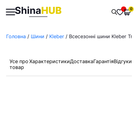
Пошук
0
Обран
товарів
Головна
/
Шини
/
Kleber
/ Всесезонні шини Kleber Tra
Усе про
Характеристики
Доставка
Гарантія
Відгуки
товар