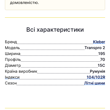
домовленістю.
Всі характеристики
Бренд
Kleber
Модель
Transpro 2
Ширина
195
Профіль
70
Діаметр
15C
Країна виробник
Румунія
Індекси
104/102R
Сезон
Літні шини