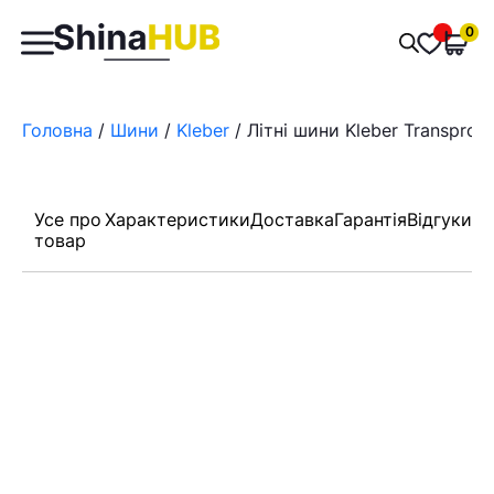
Пошук
0
Обран
товарів
Головна
/
Шини
/
Kleber
/ Літні шини Kleber Transpro 
Усе про
Характеристики
Доставка
Гарантія
Відгуки
товар