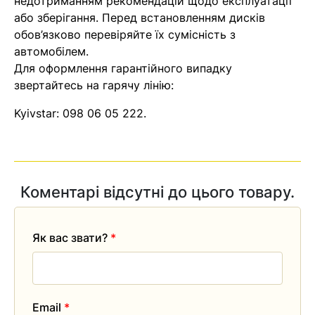
недотриманням рекомендацій щодо експлуатації
найближчим часом
або зберігання. Перед встановленням дисків
обов’язково перевіряйте їх сумісність з
автомобілем.
Помилка:
Contact form не
Для оформлення гарантійного випадку
знайдена.
звертайтесь на гарячу лінію:
Kyivstar:
098 06 05 222
.
Коментарі відсутні до цього товару.
Як вас звати?
*
Email
*