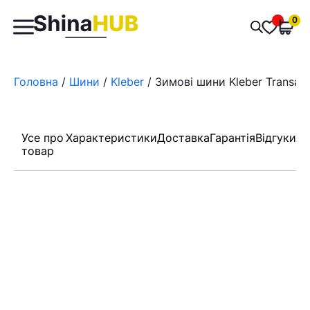
Пошук
0
Обран
товарів
Головна
/
Шини
/
Kleber
/ Зимові шини Kleber Transal
Усе про
Характеристики
Доставка
Гарантія
Відгуки
товар