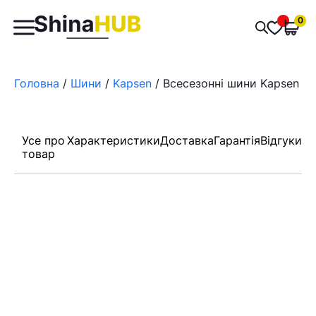
Пошук
0
Обран
товарів
Головна
/
Шини
/
Kapsen
/ Всесезонні шини Kapsen R
Усе про
Характеристики
Доставка
Гарантія
Відгуки
товар