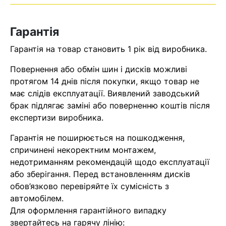
Оператор зв’яжеться з вами
найближчим часом
Гарантія
Помилка:
Contact form не
Гарантія на товар становить 1 рік від виробника.
знайдена.
Повернення або обмін шин і дисків можливі
протягом 14 днів після покупки, якщо товар не
має слідів експлуатації. Виявлений заводський
брак підлягає заміні або поверненню коштів після
експертизи виробника.
Гарантія не поширюється на пошкодження,
спричинені некоректним монтажем,
недотриманням рекомендацій щодо експлуатації
або зберігання. Перед встановленням дисків
обов’язково перевіряйте їх сумісність з
автомобілем.
Для оформлення гарантійного випадку
звертайтесь на гарячу лінію: