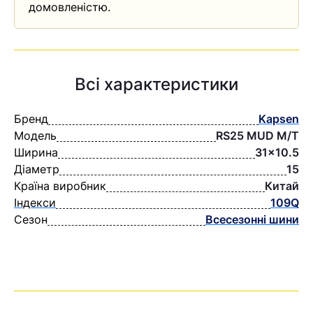
домовленістю.
Всі характеристики
Бренд
Kapsen
Модель
RS25 MUD M/T
Ширина
31×10.5
Діаметр
15
Країна виробник
Китай
Індекси
109Q
Сезон
Всесезонні шини