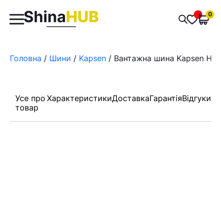
Пошук
0
Обран
товарів
Головна
/
Шини
/
Kapsen
/ Вантажна шина Kapsen HS2
Усе про
Характеристики
Доставка
Гарантія
Відгуки
товар