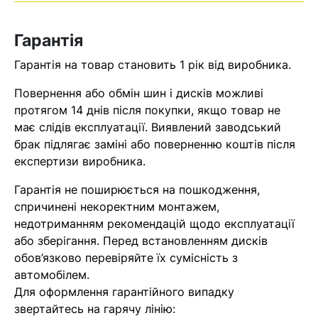
Оператор зв’яжеться з вами
найближчим часом
Гарантія
Гарантія на товар становить 1 рік від виробника.
Помилка:
Contact form не
знайдена.
Повернення або обмін шин і дисків можливі
протягом 14 днів після покупки, якщо товар не
має слідів експлуатації. Виявлений заводський
брак підлягає заміні або поверненню коштів після
експертизи виробника.
Гарантія не поширюється на пошкодження,
спричинені некоректним монтажем,
недотриманням рекомендацій щодо експлуатації
або зберігання. Перед встановленням дисків
обов’язково перевіряйте їх сумісність з
автомобілем.
Для оформлення гарантійного випадку
звертайтесь на гарячу лінію: