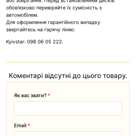
або зберігання. Перед встановленням дисків
найближчим часом
обов’язково перевіряйте їх сумісність з
автомобілем.
Помилка:
Contact form не
Для оформлення гарантійного випадку
знайдена.
звертайтесь на гарячу лінію:
Kyivstar:
098 06 05 222
.
Коментарі відсутні до цього товару.
Як вас звати?
*
Email
*