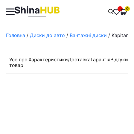
Пошук
0
Обран
товарів
Головна
/
Диски до авто
/
Вантажні диски
/ Kapitan 6
Усе про
Характеристики
Доставка
Гарантія
Відгуки
товар