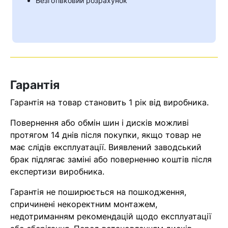
Безготівковий розрахунок
Гарантія
Гарантія на товар становить 1 рік від виробника.
Повернення або обмін шин і дисків можливі
протягом 14 днів після покупки, якщо товар не
Кошик
має слідів експлуатації. Виявлений заводський
брак підлягає заміні або поверненню коштів після
експертизи виробника.
У кошику немає товарів.
Гарантія не поширюється на пошкодження,
спричинені некоректним монтажем,
Ваш номер надіслано.
недотриманням рекомендацій щодо експлуатації
Оператор зв’яжеться з вами