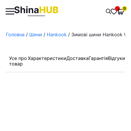
Пошук
0
Обран
товарів
Головна
/
Шини
/
Hankook
/ Зимові шини Hankook Win
Усе про
Характеристики
Доставка
Гарантія
Відгуки
товар