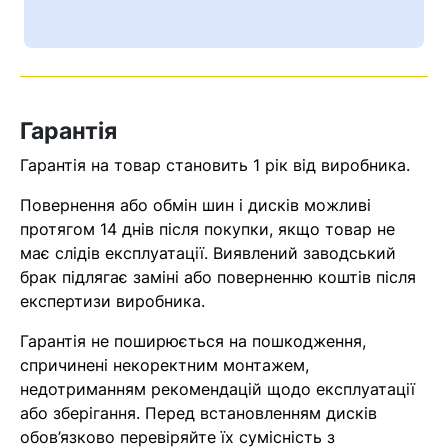
Ваш номер надіслано.
Оператор зв’яжеться з вами
найближчим часом
Гарантія
Помилка:
Contact form не
знайдена.
Гарантія на товар становить 1 рік від виробника.
Повернення або обмін шин і дисків можливі
протягом 14 днів після покупки, якщо товар не
має слідів експлуатації. Виявлений заводський
брак підлягає заміні або поверненню коштів після
експертизи виробника.
Гарантія не поширюється на пошкодження,
спричинені некоректним монтажем,
недотриманням рекомендацій щодо експлуатації
або зберігання. Перед встановленням дисків
обов’язково перевіряйте їх сумісність з