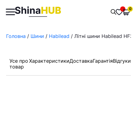
Пошук
0
Обран
товарів
Головна
/
Шини
/
Habilead
/ Літні шини Habilead HF33
Усе про
Характеристики
Доставка
Гарантія
Відгуки
товар