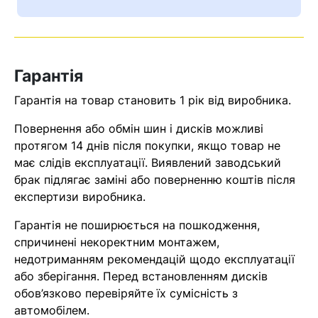
Ваш номер надіслано.
Оператор зв’яжеться з вами
найближчим часом
Гарантія
Помилка:
Contact form не
Гарантія на товар становить 1 рік від виробника.
знайдена.
Повернення або обмін шин і дисків можливі
протягом 14 днів після покупки, якщо товар не
має слідів експлуатації. Виявлений заводський
брак підлягає заміні або поверненню коштів після
експертизи виробника.
Гарантія не поширюється на пошкодження,
спричинені некоректним монтажем,
недотриманням рекомендацій щодо експлуатації
або зберігання. Перед встановленням дисків
обов’язково перевіряйте їх сумісність з
автомобілем.