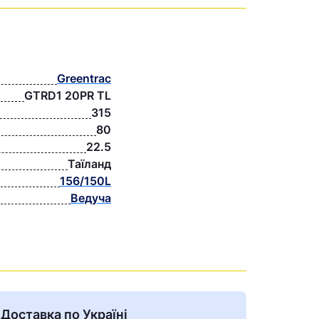
Greentrac
GTRD1 20PR TL
315
80
22.5
Таїланд
156/150L
Ведуча
Доставка по Україні