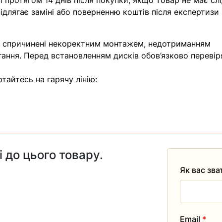
 протягом 14 днів після покупки, якщо товар не має слі
ідлягає заміні або поверненню коштів після експертизи
, спричинені некоректним монтажем, недотриманням
гання. Перед встановленням дисків обов’язково перевір
тайтесь на гарячу лінію:
і до цього товару.
Як вас зв
Email
*