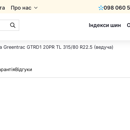
та
Про нас
098 060 5
Київстар
Індекси шин
 Greentrac GTRD1 20PR TL 315/80 R22.5 (ведуча)
арантія
Відгуки