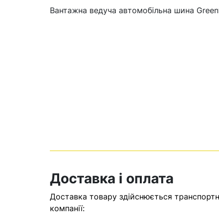
Вантажна ведуча автомобільна шина Green
Кошик
У кошику н
Доставка і оплата
Оп
Доставка товару здійснюється транспортни
компанії: