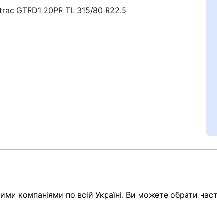
trac GTRD1 20PR TL 315/80 R22.5
Ваш номер надіслано.
емає товарів.
ератор зв’яжеться з в
ми компаніями по всій Україні. Ви можете обрати наст
Помилка:
Contact form н