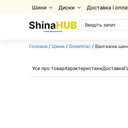
Шини
Диски
Доставка і опла
Пошук
товарів
Головна
/
Шини
/
Greentrac
/ Вантажна шина
Усе про товар
Характеристики
Доставка
Г