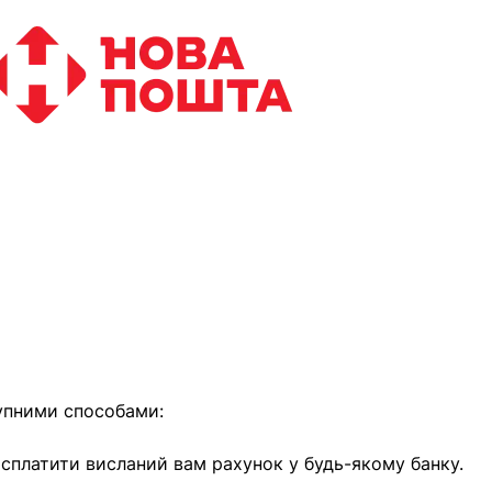
найближчим часом
упними способами:
е сплатити висланий вам рахунок у будь-якому банку.