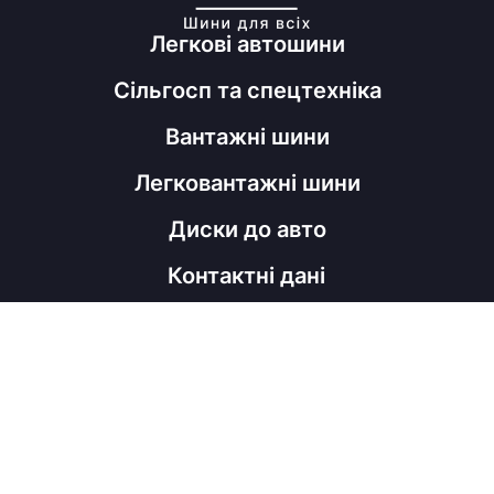
Легкові автошини
Сільгосп та спецтехніка
Вантажні шини
Легковантажні шини
Диски до авто
Контактні дані
098 060 52 22
shinahubrm@gmail.com
Графік роботи
Пн - Пт
з 9:00 до 18:00
Соц мережі