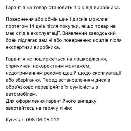
Гарантія на товар становить 1 рік від виробника.
У кошику немає товарів.
Повернення або обмін шин і дисків можливі
протягом 14 днів після покупки, якщо товар не
Ваш номер надіслано.
має слідів експлуатації. Виявлений заводський
Оператор зв’яжеться з вами
брак підлягає заміні або поверненню коштів після
найближчим часом
експертизи виробника.
Гарантія не поширюється на пошкодження,
Помилка:
Contact form не
спричинені некоректним монтажем,
знайдена.
недотриманням рекомендацій щодо експлуатації
або зберігання. Перед встановленням дисків
обов’язково перевіряйте їх сумісність з
автомобілем.
Для оформлення гарантійного випадку
звертайтесь на гарячу лінію:
Kyivstar:
098 06 05 222
.