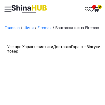
Пошук
0
Обран
товарів
Головна
/
Шини
/
Firemax
/ Вантажна шина Firemax FM
Усе про
Характеристики
Доставка
Гарантія
Відгуки
товар