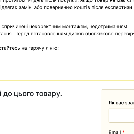
 протягом 14 днів після покупки, якщо товар не має слі
ідлягає заміні або поверненню коштів після експертизи
, спричинені некоректним монтажем, недотриманням
гання. Перед встановленням дисків обов’язково перевір
тайтесь на гарячу лінію:
і до цього товару.
Як вас зв
Email
*