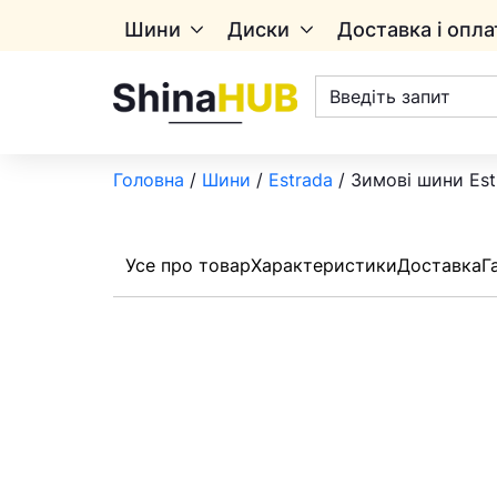
Шини
Диски
Доставка і опла
Пошук
товарів
Головна
/
Шини
/
Estrada
/ Зимові шини Est
Усе про товар
Характеристики
Доставка
Г