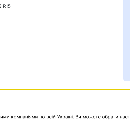
5 R15
Ваш номер надіслано.
емає товарів.
ератор зв’яжеться з в
ми компаніями по всій Україні. Ви можете обрати наст
Помилка:
Contact form н