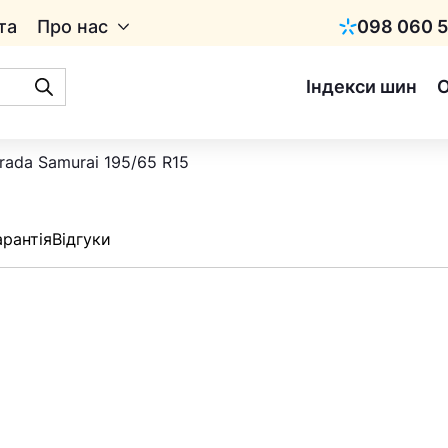
та
Про нас
098 060 5
Київстар
Індекси шин
rada Samurai 195/65 R15
арантія
Відгуки