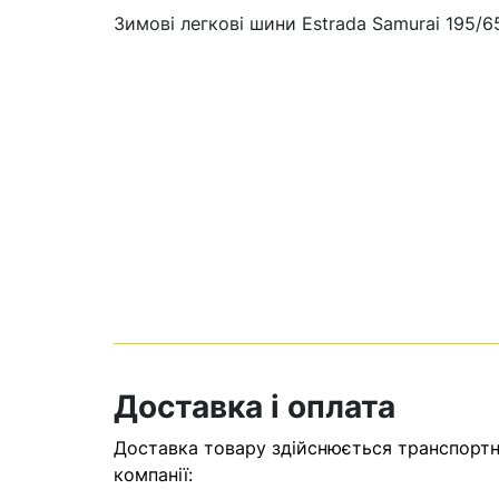
Зимові легкові шини Estrada Samurai 195/6
Кошик
У кошику н
Доставка і оплата
Оп
Доставка товару здійснюється транспортни
компанії: