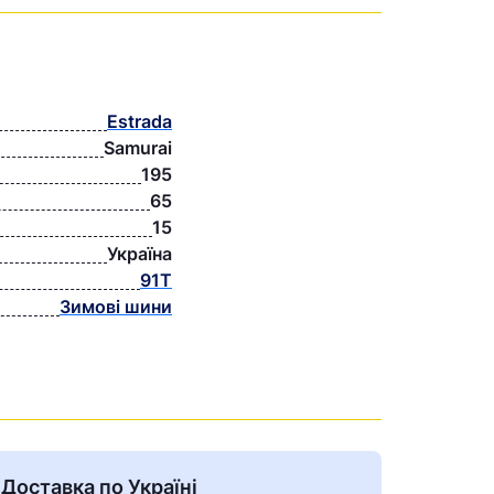
Estrada
Samurai
195
65
15
Україна
91T
Зимові шини
Доставка по Україні