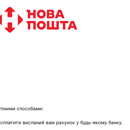
найближчим часом
упними способами:
е сплатити висланий вам рахунок у будь-якому банку.