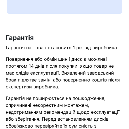
Ваш номер надіслано.
Оператор зв’яжеться з вами
найближчим часом
Гарантія
Помилка:
Contact form не
знайдена.
Гарантія на товар становить 1 рік від виробника.
Повернення або обмін шин і дисків можливі
протягом 14 днів після покупки, якщо товар не
має слідів експлуатації. Виявлений заводський
брак підлягає заміні або поверненню коштів після
експертизи виробника.
Гарантія не поширюється на пошкодження,
спричинені некоректним монтажем,
недотриманням рекомендацій щодо експлуатації
або зберігання. Перед встановленням дисків
обов’язково перевіряйте їх сумісність з