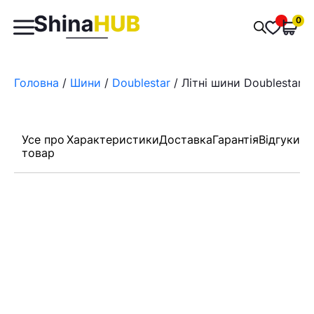
Пошук
0
Обран
товарів
Головна
/
Шини
/
Doublestar
/ Літні шини Doublestar
Усе про
Характеристики
Доставка
Гарантія
Відгуки
товар