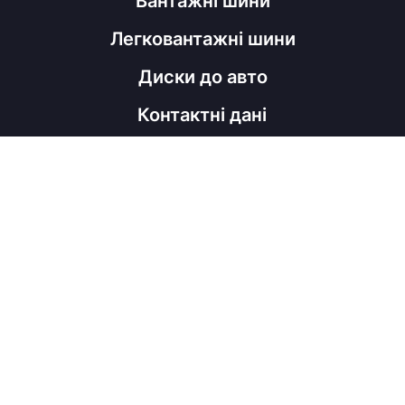
Вантажні шини
Легковантажні шини
Диски до авто
Контактні дані
098 060 52 22
shinahubrm@gmail.com
Графік роботи
Пн - Пт
з 9:00 до 18:00
Соц мережі
Viber
Facebook
Instagram
Telegram
Copyright © ShinaHub, 2026