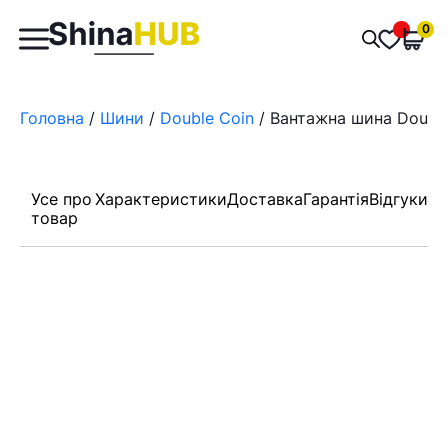
Пошук
0
Обран
товарів
Головна
/
Шини
/
Double Coin
/ Вантажна шина Double 
Усе про
Характеристики
Доставка
Гарантія
Відгуки
товар