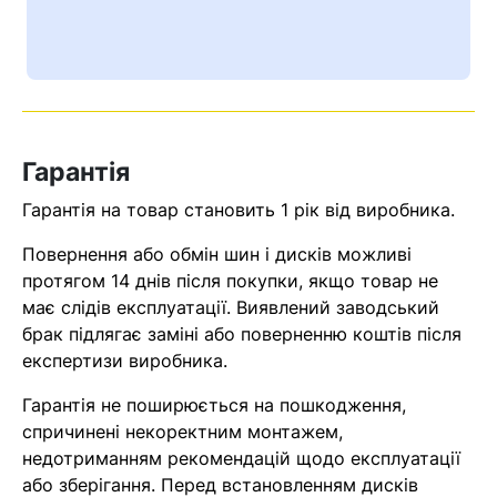
Ваш номер надіслано.
Оператор зв’яжеться з вами
найближчим часом
Помилка:
Contact form не
Гарантія
знайдена.
Гарантія на товар становить 1 рік від виробника.
Повернення або обмін шин і дисків можливі
протягом 14 днів після покупки, якщо товар не
має слідів експлуатації. Виявлений заводський
брак підлягає заміні або поверненню коштів після
експертизи виробника.
Гарантія не поширюється на пошкодження,
спричинені некоректним монтажем,
недотриманням рекомендацій щодо експлуатації
або зберігання. Перед встановленням дисків