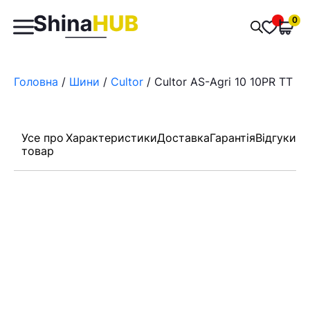
Пошук
0
Обран
товарів
Головна
/
Шини
/
Cultor
/ Cultor AS-Agri 10 10PR TT 9.
Усе про
Характеристики
Доставка
Гарантія
Відгуки
товар