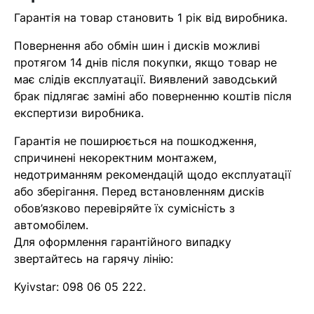
найближчим часом
Гарантія на товар становить 1 рік від виробника.
Помилка:
Contact form не
Повернення або обмін шин і дисків можливі
знайдена.
протягом 14 днів після покупки, якщо товар не
має слідів експлуатації. Виявлений заводський
брак підлягає заміні або поверненню коштів після
експертизи виробника.
Гарантія не поширюється на пошкодження,
спричинені некоректним монтажем,
недотриманням рекомендацій щодо експлуатації
або зберігання. Перед встановленням дисків
обов’язково перевіряйте їх сумісність з
автомобілем.
Для оформлення гарантійного випадку
звертайтесь на гарячу лінію:
Kyivstar:
098 06 05 222
.