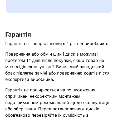
Ваш номер надіслано.
Оператор зв’яжеться з вами
найближчим часом
Гарантія
Помилка:
Contact form не
знайдена.
Гарантія на товар становить 1 рік від виробника.
Повернення або обмін шин і дисків можливі
протягом 14 днів після покупки, якщо товар не
має слідів експлуатації. Виявлений заводський
брак підлягає заміні або поверненню коштів після
експертизи виробника.
Гарантія не поширюється на пошкодження,
спричинені некоректним монтажем,
недотриманням рекомендацій щодо експлуатації
або зберігання. Перед встановленням дисків
обов’язково перевіряйте їх сумісність з