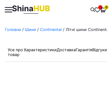
Пошук
0
Обран
товарів
Головна
/
Шини
/
Continental
/ Літні шини Continental
Усе про
Характеристики
Доставка
Гарантія
Відгуки
товар