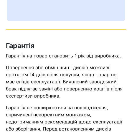
Ваш номер надіслано.
Оператор зв’яжеться з вами
найближчим часом
Помилка:
Contact form не
Гарантія
знайдена.
Гарантія на товар становить 1 рік від виробника.
Повернення або обмін шин і дисків можливі
протягом 14 днів після покупки, якщо товар не
має слідів експлуатації. Виявлений заводський
брак підлягає заміні або поверненню коштів після
експертизи виробника.
Гарантія не поширюється на пошкодження,
спричинені некоректним монтажем,
недотриманням рекомендацій щодо експлуатації
або зберігання. Перед встановленням дисків