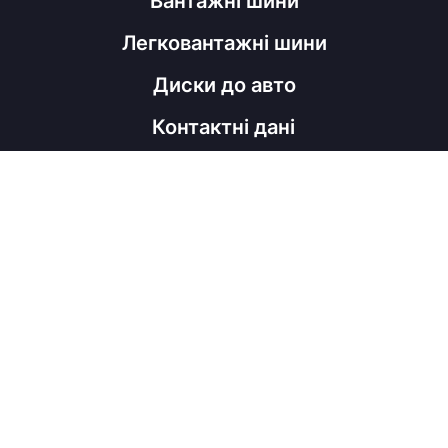
Вантажні шини
Легковантажні шини
Диски до авто
Контактні дані
098 060 52 22
shinahubrm@gmail.com
Графік роботи
Пн - Пт
з 9:00 до 18:00
Соц мережі
Viber
Facebook
Instagram
Telegram
Copyright © ShinaHub, 2026