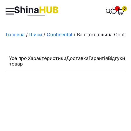
Пошук
0
Обран
товарів
Головна
/
Шини
/
Continental
/ Вантажна шина Continen
Усе про
Характеристики
Доставка
Гарантія
Відгуки
товар