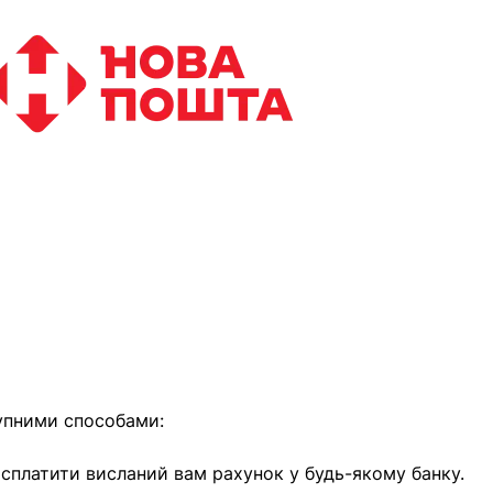
найближчим часом
упними способами:
е сплатити висланий вам рахунок у будь-якому банку.