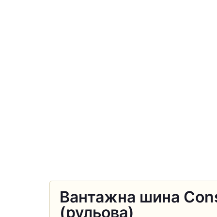
Вантажна шина Con
(рульова)