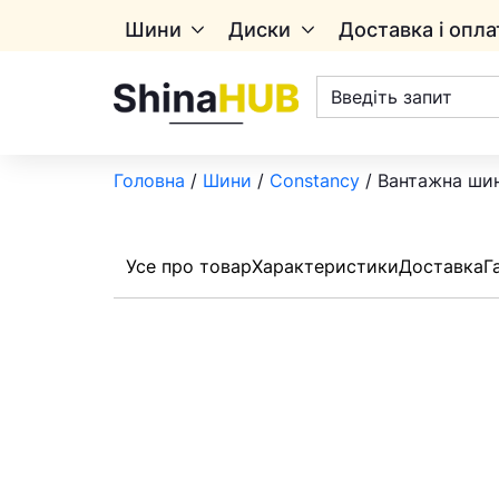
Шини
Диски
Доставка і опла
Пошук
товарів
Головна
/
Шини
/
Constancy
/ Вантажна шин
Усе про товар
Характеристики
Доставка
Г