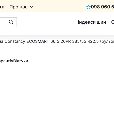
та
Про нас
098 060 5
Київстар
Індекси шин
а Constancy ECOSMART 66 5 20PR 385/55 R22.5 (рульо
арантія
Відгуки