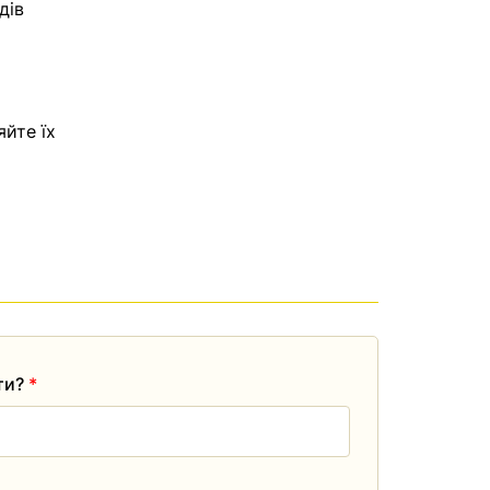
дів
яйте їх
ати?
*