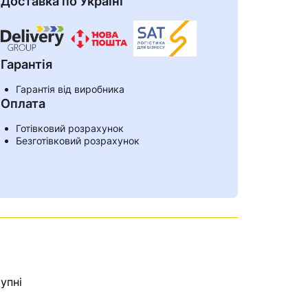
Доставка по Україні
Гарантія
Гарантія від виробника
Оплата
Готівковий розрахунок
Безготівковий розрахунок
ами
упні
е знайдена.