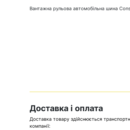
Вантажна рульова автомобільна шина Con
Кошик
У кошику н
Доставка і оплата
Оп
Доставка товару здійснюється транспортни
компанії: