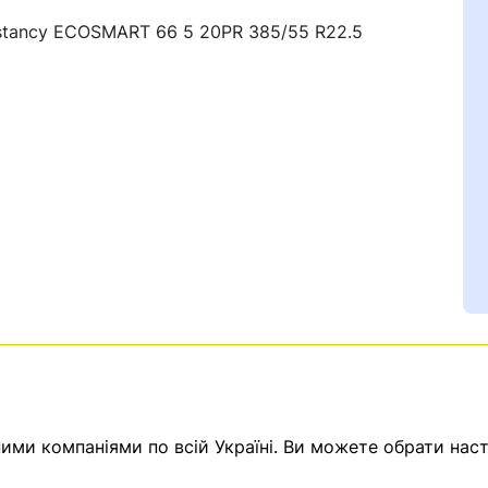
stancy ECOSMART 66 5 20PR 385/55 R22.5
Ваш номер надіслано.
емає товарів.
ератор зв’яжеться з в
ми компаніями по всій Україні. Ви можете обрати наст
Помилка:
Contact form н