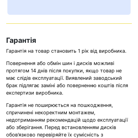
Ваш номер надіслано.
Оператор зв’яжеться з вами
найближчим часом
Гарантія
Помилка:
Contact form не
знайдена.
Гарантія на товар становить 1 рік від виробника.
Повернення або обмін шин і дисків можливі
протягом 14 днів після покупки, якщо товар не
має слідів експлуатації. Виявлений заводський
брак підлягає заміні або поверненню коштів після
експертизи виробника.
Гарантія не поширюється на пошкодження,
спричинені некоректним монтажем,
недотриманням рекомендацій щодо експлуатації
або зберігання. Перед встановленням дисків
обов’язково перевіряйте їх сумісність з