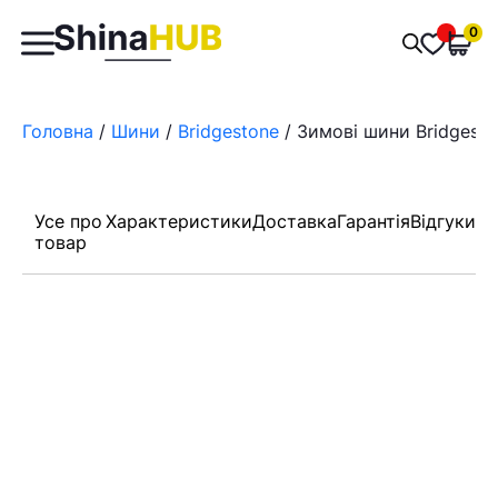
Пошук
0
Обран
товарів
Головна
/
Шини
/
Bridgestone
/ Зимові шини Bridgesto
Усе про
Характеристики
Доставка
Гарантія
Відгуки
товар