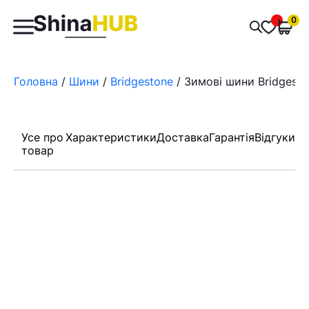
Пошук
0
Обран
товарів
Головна
/
Шини
/
Bridgestone
/ Зимові шини Bridgesto
Усе про
Характеристики
Доставка
Гарантія
Відгуки
товар