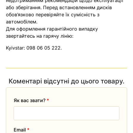
недотриманням рекомендацій щодо експлуатації
найближчим часом
або зберігання. Перед встановленням дисків
обов’язково перевіряйте їх сумісність з
автомобілем.
Помилка:
Contact form не
Для оформлення гарантійного випадку
знайдена.
звертайтесь на гарячу лінію:
Kyivstar:
098 06 05 222
.
Коментарі відсутні до цього товару.
Як вас звати?
*
Email
*