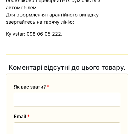
обов’язково перевіряйте їх сумісність з
автомобілем.
Для оформлення гарантійного випадку
Помилка:
Contact form не
звертайтесь на гарячу лінію:
знайдена.
Kyivstar:
098 06 05 222
.
Коментарі відсутні до цього товару.
Як вас звати?
*
Email
*