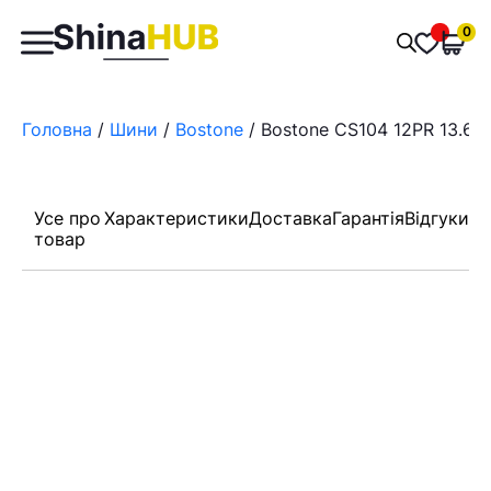
Пошук
0
Обран
товарів
Головна
/
Шини
/
Bostone
/ Bostone CS104 12PR 13.6/ 
Усе про
Характеристики
Доставка
Гарантія
Відгуки
товар