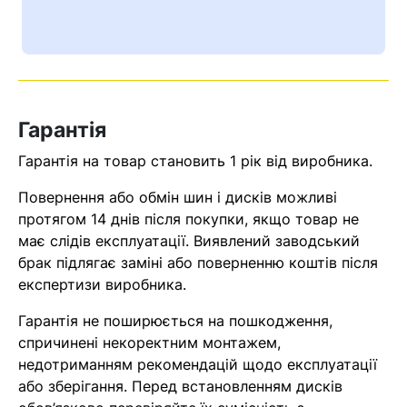
Гарантія
Гарантія на товар становить 1 рік від виробника.
Повернення або обмін шин і дисків можливі
протягом 14 днів після покупки, якщо товар не
має слідів експлуатації. Виявлений заводський
Кошик
брак підлягає заміні або поверненню коштів після
експертизи виробника.
У кошику немає товарів.
Гарантія не поширюється на пошкодження,
спричинені некоректним монтажем,
Ваш номер надіслано.
недотриманням рекомендацій щодо експлуатації
Оператор зв’яжеться з вами
або зберігання. Перед встановленням дисків
найближчим часом