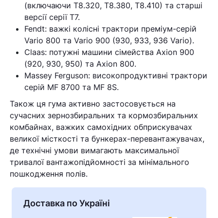
У кошику немає товарів.
(включаючи T8.320, T8.380, T8.410) та старші
версії серії T7.
Ваш номер надіслано.
Fendt: важкі колісні трактори преміум-серій
Оператор зв’яжеться з вами
Vario 800 та Vario 900 (930, 933, 936 Vario).
найближчим часом
Claas: потужні машини сімейства Axion 900
(920, 930, 950) та Axion 800.
Помилка:
Contact form не
Massey Ferguson: високопродуктивні трактори
знайдена.
серій MF 8700 та MF 8S.
Також ця гума активно застосовується на
сучасних зернозбиральних та кормозбиральних
комбайнах, важких самохідних обприскувачах
великої місткості та бункерах-перевантажувачах,
де технічні умови вимагають максимальної
тривалої вантажопідйомності за мінімального
пошкодження полів.
Доставка по Україні