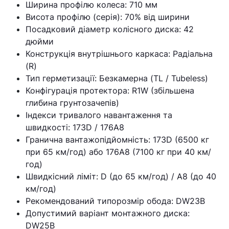
Ширина профілю колеса: 710 мм
Висота профілю (серія): 70% від ширини
Посадковий діаметр колісного диска: 42
дюйми
Конструкція внутрішнього каркаса: Радіальна
(R)
Тип герметизації: Безкамерна (TL / Tubeless)
Конфігурація протектора: R1W (збільшена
глибина грунтозачепів)
Індекси тривалого навантаження та
швидкості: 173D / 176A8
Гранична вантажопідйомність: 173D (6500 кг
при 65 км/год) або 176A8 (7100 кг при 40 км/
год)
Швидкісний ліміт: D (до 65 км/год) / A8 (до 40
км/год)
Рекомендований типорозмір обода: DW23B
Допустимий варіант монтажного диска:
DW25B