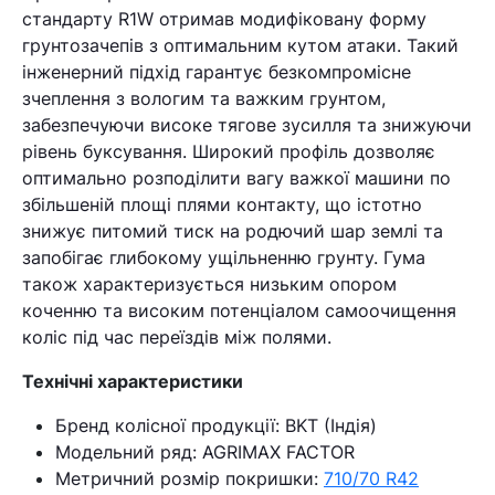
стандарту R1W отримав модифіковану форму
грунтозачепів з оптимальним кутом атаки. Такий
інженерний підхід гарантує безкомпромісне
зчеплення з вологим та важким грунтом,
забезпечуючи високе тягове зусилля та знижуючи
рівень буксування. Широкий профіль дозволяє
оптимально розподілити вагу важкої машини по
збільшеній площі плями контакту, що істотно
знижує питомий тиск на родючий шар землі та
запобігає глибокому ущільненню грунту. Гума
також характеризується низьким опором
коченню та високим потенціалом самоочищення
коліс під час переїздів між полями.
Технічні характеристики
Бренд колісної продукції: BKT (Індія)
Модельний ряд: AGRIMAX FACTOR
Метричний розмір покришки:
710/70 R42