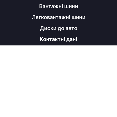
Вантажні шини
Легковантажні шини
Диски до авто
Контактні дані
098 060 52 22
shinahubrm@gmail.com
Графік роботи
Пн - Пт
з 9:00 до 18:00
Соц мережі
Viber
Facebook
Instagram
Telegram