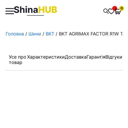
Пошук
0
Обран
товарів
Головна
/
Шини
/
BKT
/ BKT AGRIMAX FACTOR R1W TL 
Усе про
Характеристики
Доставка
Гарантія
Відгуки
товар