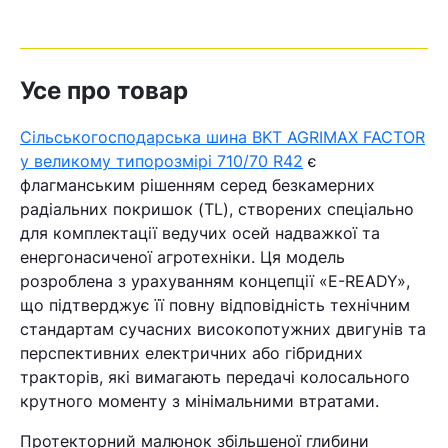
Усе про товар
Сільськогосподарська шина BKT AGRIMAX FACTOR
у великому типорозмірі 710/70 R42
є
флагманським рішенням серед безкамерних
радіальних покришок (TL), створених спеціально
для комплектації ведучих осей надважкої та
енергонасиченої агротехніки. Ця модель
розроблена з урахуванням концепції «E-READY»,
що підтверджує її повну відповідність технічним
стандартам сучасних високопотужних двигунів та
перспективних електричних або гібридних
тракторів, які вимагають передачі колосального
крутного моменту з мінімальними втратами.
Протекторний малюнок збільшеної глибини