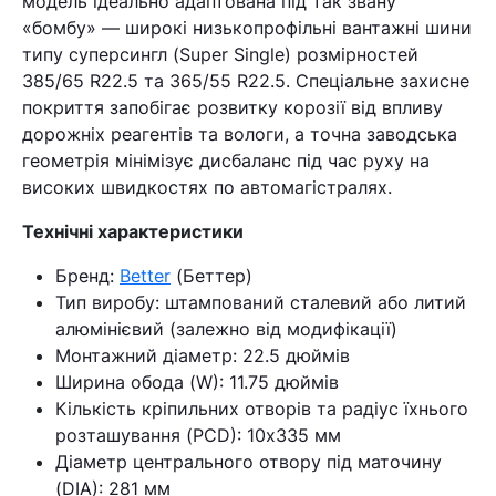
модель ідеально адаптована під так звану
«бомбу» — широкі низькопрофільні вантажні шини
типу суперсингл (Super Single) розмірностей
385/65 R22.5 та 365/55 R22.5. Спеціальне захисне
покриття запобігає розвитку корозії від впливу
дорожніх реагентів та вологи, а точна заводська
геометрія мінімізує дисбаланс під час руху на
високих швидкостях по автомагістралях.
Технічні характеристики
Бренд:
Better
(Беттер)
Тип виробу: штампований сталевий або литий
алюмінієвий (залежно від модифікації)
Монтажний діаметр: 22.5 дюймів
Ширина обода (W): 11.75 дюймів
Кількість кріпильних отворів та радіус їхнього
розташування (PCD): 10х335 мм
Діаметр центрального отвору під маточину
(DIA): 281 мм