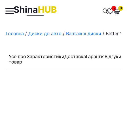
Пошук
0
Обран
товарів
Головна
/
Диски до авто
/
Вантажні диски
/ Better 10
Усе про
Характеристики
Доставка
Гарантія
Відгуки
товар