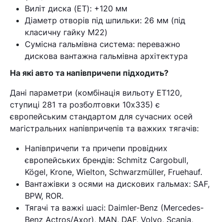
Виліт диска (ET): +120 мм
Діаметр отворів під шпильки: 26 мм (під
класичну гайку M22)
Кошик
Сумісна гальмівна система: переважно
дискова вантажна гальмівна архітектура
У кошику немає товарів.
На які авто та напівпричепи підходить?
Ваш номер надіслано.
Дані параметри (комбінація вильоту ET120,
ступиці 281 та розболтовки 10х335) є
Оператор зв’яжеться з вами
європейським стандартом для сучасних осей
найближчим часом
магістральних напівпричепів та важких тягачів:
Помилка:
Contact form не
Напівпричепи та причепи провідних
знайдена.
європейських брендів: Schmitz Cargobull,
Kögel, Krone, Wielton, Schwarzmüller, Fruehauf.
Вантажівки з осями на дискових гальмах: SAF,
BPW, ROR.
Тягачі та важкі шасі: Daimler-Benz (Mercedes-
Benz Actros/Axor), MAN, DAF, Volvo, Scania,