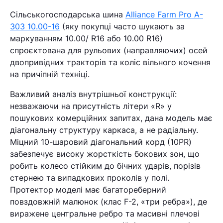
Сільськогосподарська шина
Alliance Farm Pro A-
303 10.00-16
(яку покупці часто шукають за
маркуванням 10.00/ R16 або 10.00 R16)
спроєктована для рульових (направляючих) осей
двопривідних тракторів та коліс вільного кочення
на причіпній техніці.
Важливий аналіз внутрішньої конструкції:
незважаючи на присутність літери «R» у
пошукових комерційних запитах, дана модель має
діагональну структуру каркаса, а не радіальну.
Міцний 10-шаровий діагональний корд (10PR)
забезпечує високу жорсткість бокових зон, що
робить колесо стійким до бічних ударів, порізів
стернею та випадкових проколів у полі.
Протектор моделі має багатореберний
повздовжній малюнок (клас F-2, «три ребра»), де
виражене центральне ребро та масивні плечові