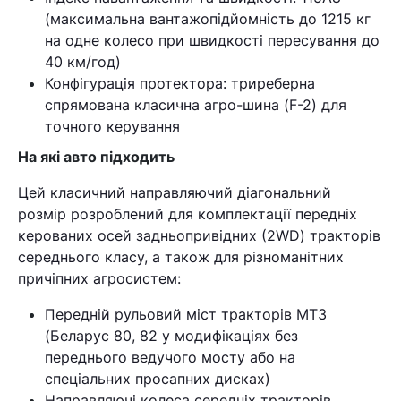
(максимальна вантажопідйомність до 1215 кг
на одне колесо при швидкості пересування до
40 км/год)
Конфігурація протектора: триреберна
спрямована класична агро-шина (F-2) для
точного керування
На які авто підходить
Кошик
Цей класичний направляючий діагональний
розмір розроблений для комплектації передніх
У кошику немає товарів.
керованих осей задньопривідних (2WD) тракторів
середнього класу, а також для різноманітних
Ваш номер надіслано.
причіпних агросистем:
Оператор зв’яжеться з вами
найближчим часом
Передній рульовий міст тракторів МТЗ
(Беларус 80, 82 у модифікаціях без
переднього ведучого мосту або на
Помилка:
Contact form не
спеціальних просапних дисках)
знайдена.
Направляючі колеса середніх тракторів