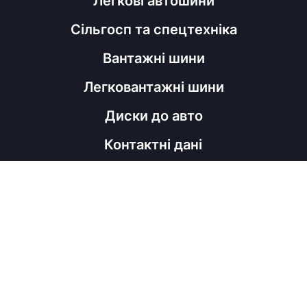
Легкові автошини
Сільгосп та спецтехніка
Вантажні шини
Легковантажні шини
Диски до авто
Контактні дані
098 060 52 22
shinahubrm@gmail.com
Графік роботи
Пн - Пт
з 9:00 до 18:00
Соц мережі
Viber
Facebook
Instagram
Telegram