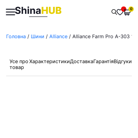
Пошук
0
Обран
товарів
Головна
/
Шини
/
Alliance
/ Alliance Farm Pro A-303 10
Усе про
Характеристики
Доставка
Гарантія
Відгуки
товар