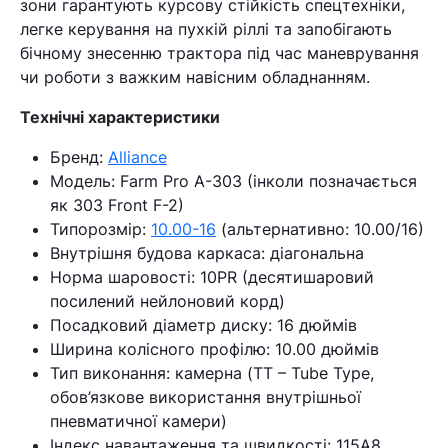
зони гарантують курсову стійкість спецтехніки,
легке керування на пухкій ріллі та запобігають
бічному знесенню трактора під час маневрування
чи роботи з важким навісним обладнанням.
Технічні характеристики
Бренд:
Alliance
Модель: Farm Pro A-303 (інколи позначається
як 303 Front F-2)
Типорозмір:
10.00-16
(альтернативно: 10.00/16)
Внутрішня будова каркаса: діагональна
Норма шаровості: 10PR (десятишаровий
посилений нейлоновий корд)
Посадковий діаметр диску: 16 дюймів
Ширина колісного профілю: 10.00 дюймів
Тип виконання: камерна (TT – Tube Type,
обов’язкове використання внутрішньої
пневматичної камери)
Індекс навантаження та швидкості: 115A8