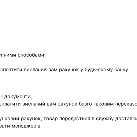
упними способами:
е сплатити висланий вам рахунок у будь-якому банку.
ні документи;
 сплатити висланий вам рахунок безготівковим переказ
унковий рахунок, товар передається в службу доставки
вати менеджерів.