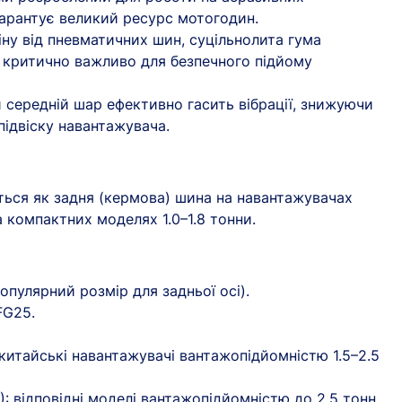
найближчим часом
гарантує великий ресурс мотогодин.
іну від пневматичних шин, суцільнолита гума
 критично важливо для безпечного підйому
 середній шар ефективно гасить вібрації, знижуючи
підвіску навантажувача.
ься як задня (кермова) шина на навантажувачах
а компактних моделях 1.0–1.8 тонни.
популярний розмір для задньої осі).
FG25.
: китайські навантажувачі вантажопідйомністю 1.5–2.5
CAT): відповідні моделі вантажопідйомністю до 2.5 тонн.