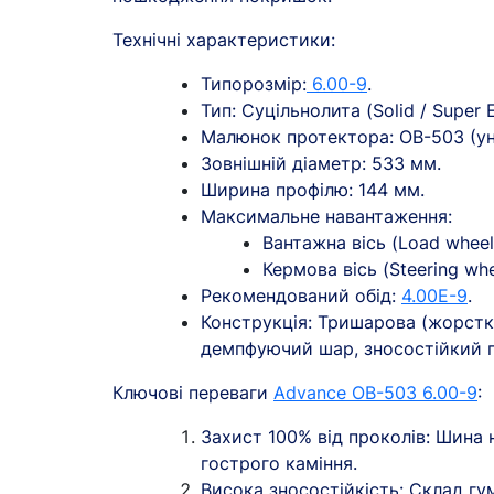
Технічні характеристики:
Типорозмір:
6.00-9
.
Тип: Суцільнолита (Solid / Super E
Малюнок протектора: OB-503 (ун
Зовнішній діаметр: 533 мм.
Ширина профілю: 144 мм.
Максимальне навантаження:
Вантажна вісь (Load wheel)
Кермова вісь (Steering whee
Рекомендований обід:
4.00E-9
.
Кошик
Конструкція: Тришарова (жорстк
демпфуючий шар, зносостійкий п
У кошику н
Ключові переваги
Advance OB-503 6.00-9
:
Оп
Захист 100% від проколів: Шина н
гострого каміння.
Висока зносостійкість: Склад г