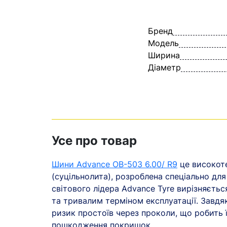
Бренд
Модель
Ширина
Діаметр
Усе про товар
Шини Advance OB-503 6.00/ R9
це високот
(суцільнолита), розроблена спеціально дл
світового лідера Advance Tyre вирізняєть
та тривалим терміном експлуатації. Завдя
ризик простоїв через проколи, що робить 
пошкодження покришок.