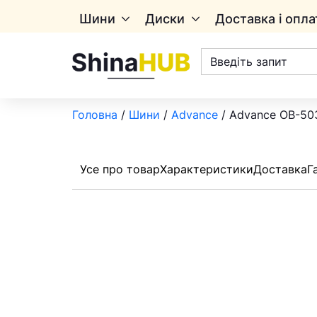
Шини
Диски
Доставка і опла
Пошук
товарів
Головна
/
Шини
/
Advance
/ Advance OB-503
Усе про товар
Характеристики
Доставка
Г