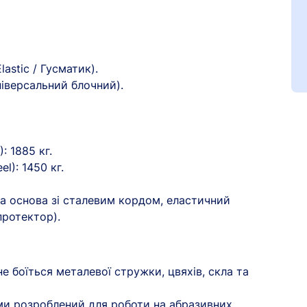
lastic / Гусматик).
іверсальний блочний).
: 1885 кг.
l): 1450 кг.
а основа зі сталевим кордом, еластичний
ротектор).
Ваш номер надіслано.
емає товарів.
ератор зв’яжеться з в
е боїться металевої стружки, цвяхів, скла та
Помилка:
Contact form н
уми розроблений для роботи на абразивних