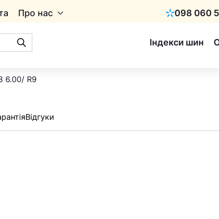
та
Про нас
098 060 5
Київстар
Індекси шин
 6.00/ R9
арантія
Відгуки