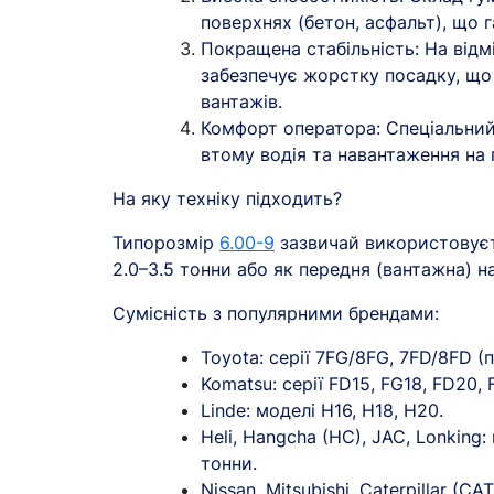
поверхнях (бетон, асфальт), що 
Покращена стабільність: На відм
забезпечує жорстку посадку, що
вантажів.
Комфорт оператора: Спеціальний
втому водія та навантаження на 
На яку техніку підходить?
Типорозмір
6.00-9
зазвичай використовуєт
2.0–3.5 тонни або як передня (вантажна) н
Сумісність з популярними брендами:
Toyota: серії 7FG/8FG, 7FD/8FD (
Komatsu: серії FD15, FG18, FD20, 
Linde: моделі H16, H18, H20.
Heli, Hangcha (HC), JAC, Lonking
тонни.
Nissan, Mitsubishi, Caterpillar (