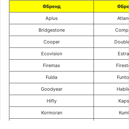
⚙️Бренд
⚙️Бр
Aplus
Atlan
Bridgestone
Compa
Cooper
Double
Ecovision
Estr
Firemax
Fires
Fulda
Funt
Goodyear
Habil
Hifly
Kaps
Kormoran
Kum
Laufenn
Mars