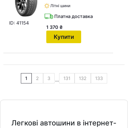
Літні шини
Платна доставка
ID: 41154
1 370
₴
Купити
1
2
3
131
132
133
…
Легкові автошини в інтернет-