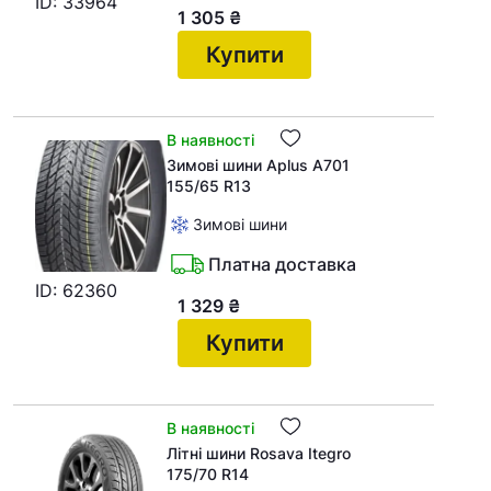
ID: 33964
1 305
₴
Купити
В наявності
Зимові шини Aplus A701
155/65 R13
Зимові шини
Платна доставка
ID: 62360
1 329
₴
Купити
В наявності
Літні шини Rosava Itegro
175/70 R14