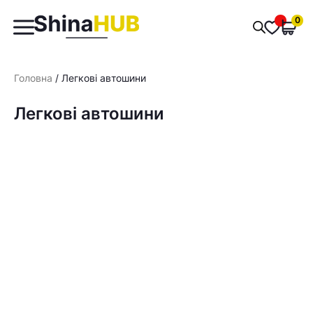
Пошук
0
Обран
товарів
Головна
/ Легкові автошини
Легкові автошини