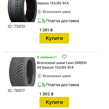
Season 155/65 R14
Всесезонні шини
Платна доставка
ID: 75610
1 261
₴
Купити
В наявності
Всесезонні шини Leao iGREEN
Кошик
All Season 155/65 R14
Всесезонні шини
У кошику немає товарів.
Платна доставка
ID: 76917
1 302
₴
Ваш номер надіслано.
Оператор зв’яжеться з вами
Купити
найближчим часом