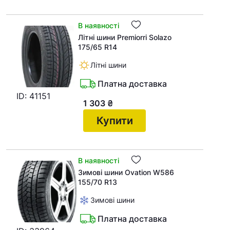
В наявності
Помилка:
Contact form не
Літні шини Premiorri Solazo
знайдена.
175/65 R14
Літні шини
Платна доставка
ID: 41151
1 303
₴
Купити
В наявності
Зимові шини Ovation W586
155/70 R13
Зимові шини
Платна доставка