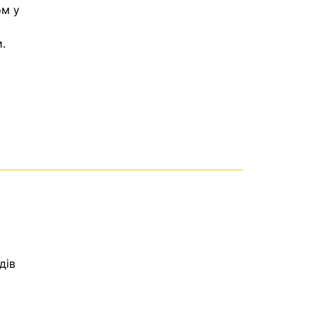
ом у
.
дів