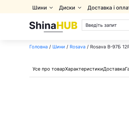
Шини
Диски
Доставка і опла
Пошук
товарів
Головна
/
Шини
/
Rosava
/ Rosava В-97Б 12P
Усе про товар
Характеристики
Доставка
Г