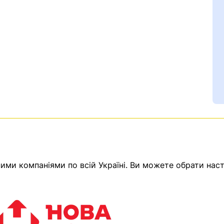
Ваш номер надіслано.
ми компаніями по всій Україні. Ви можете обрати наст
емає товарів.
ератор зв’яжеться з в
Помилка:
Contact form н