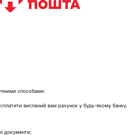
найближчим часом
упними способами:
е сплатити висланий вам рахунок у будь-якому банку.
ні документи;