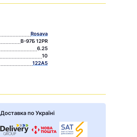
Rosava
В-97Б 12PR
6.25
10
122А5
Доставка по Україні