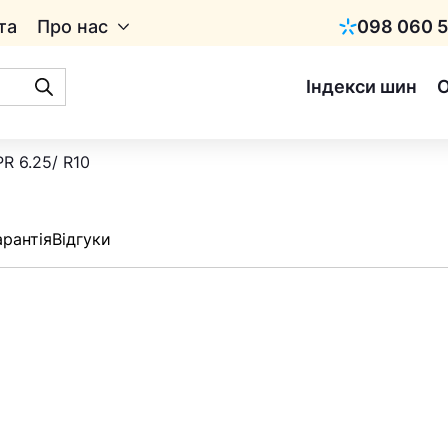
та
Про нас
098 060 5
Київстар
Індекси шин
R 6.25/ R10
арантія
Відгуки