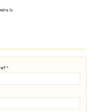
яйте їх
ати?
*