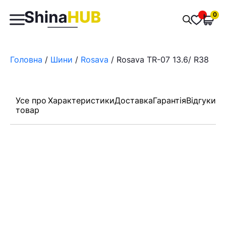
Пошук
0
Обран
товарів
Головна
/
Шини
/
Rosava
/ Rosava TR-07 13.6/ R38
Усе про
Характеристики
Доставка
Гарантія
Відгуки
товар