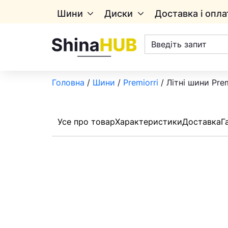
Шини
Диски
Доставка і опла
Пошук
товарів
Головна
/
Шини
/
Premiorri
/ Літні шини Prem
Усе про товар
Характеристики
Доставка
Г