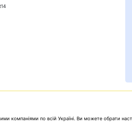
R14
Ваш номер надіслано.
емає товарів.
ератор зв’яжеться з в
ми компаніями по всій Україні. Ви можете обрати наст
Помилка:
Contact form н