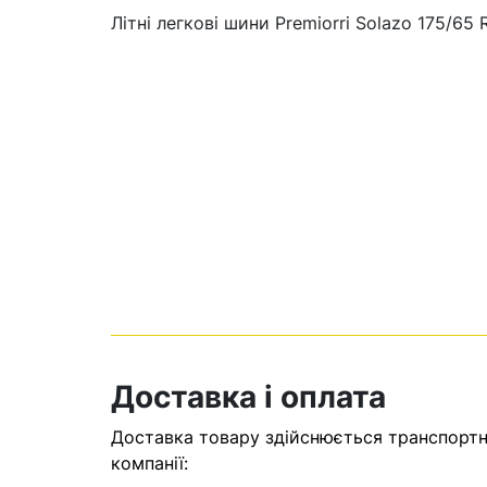
Літні легкові шини Premiorri Solazo 175/65 
Кошик
У кошику н
Доставка і оплата
Оп
Доставка товару здійснюється транспортни
компанії: