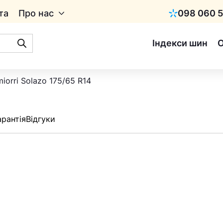
та
Про нас
098 060 5
Київстар
Індекси шин
iorri Solazo 175/65 R14
арантія
Відгуки