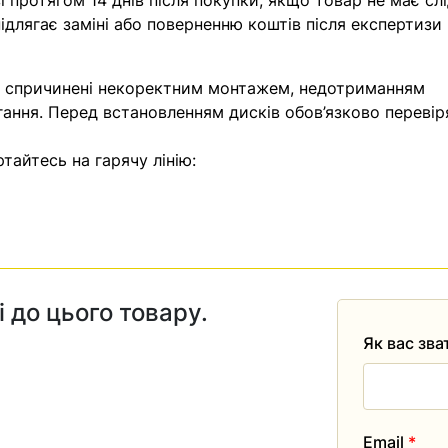
 протягом 14 днів після покупки, якщо товар не має слі
ідлягає заміні або поверненню коштів після експертизи
, спричинені некоректним монтажем, недотриманням
гання. Перед встановленням дисків обов’язково перевір
тайтесь на гарячу лінію:
і до цього товару.
Як вас зв
Email
*