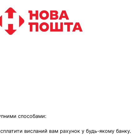
найближчим часом
упними способами:
е сплатити висланий вам рахунок у будь-якому банку.