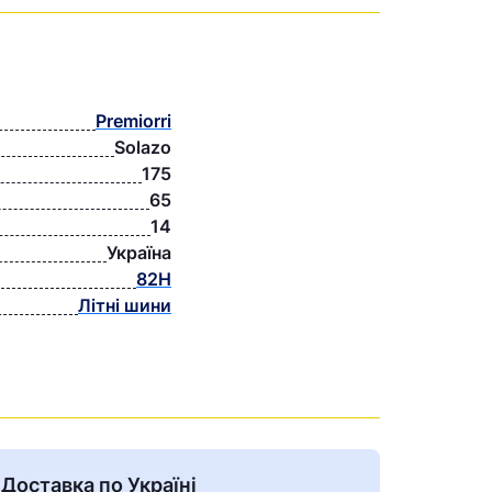
Premiorri
Solazo
175
65
14
Україна
82Н
Літні шини
Доставка по Україні