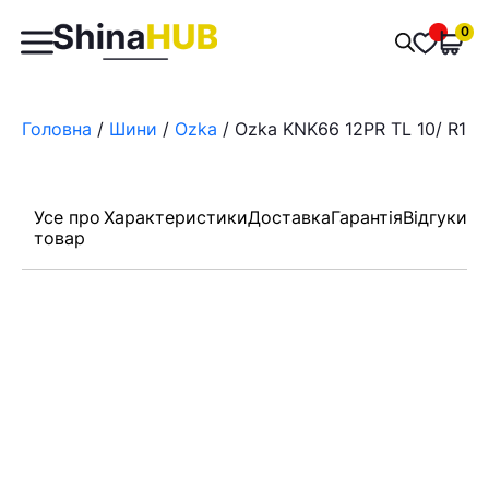
Пошук
0
Обран
товарів
Головна
/
Шини
/
Ozka
/ Ozka KNK66 12PR TL 10/ R16.
Усе про
Характеристики
Доставка
Гарантія
Відгуки
товар