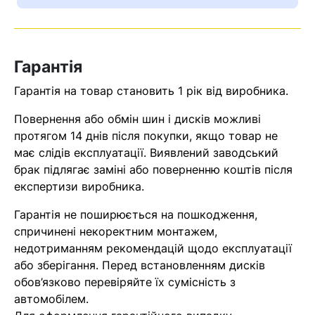
Гарантія
Гарантія на товар становить 1 рік від виробника.
Повернення або обмін шин і дисків можливі
протягом 14 днів після покупки, якщо товар не
має слідів експлуатації. Виявлений заводський
брак підлягає заміні або поверненню коштів після
Кошик
експертизи виробника.
Гарантія не поширюється на пошкодження,
У кошику немає товарів.
спричинені некоректним монтажем,
недотриманням рекомендацій щодо експлуатації
Ваш номер надіслано.
або зберігання. Перед встановленням дисків
Оператор зв’яжеться з вами
обов’язково перевіряйте їх сумісність з
найближчим часом
автомобілем.