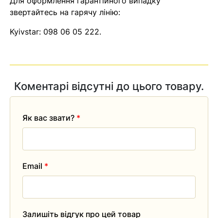
Для оформлення гарантійного випадку
звертайтесь на гарячу лінію:
Помилка:
Contact form не
знайдена.
Kyivstar:
098 06 05 222
.
Коментарі відсутні до цього товару.
Як вас звати?
*
Email
*
Залишіть відгук про цей товар