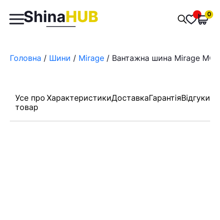
Пошук
0
Обран
товарів
Головна
/
Шини
/
Mirage
/ Вантажна шина Mirage MG11
Усе про
Характеристики
Доставка
Гарантія
Відгуки
товар