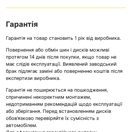
Ваш номер надіслано.
Оператор зв’яжеться з вами
найближчим часом
Гарантія
Помилка:
Contact form не
Гарантія на товар становить 1 рік від виробника.
знайдена.
Повернення або обмін шин і дисків можливі
протягом 14 днів після покупки, якщо товар не
має слідів експлуатації. Виявлений заводський
брак підлягає заміні або поверненню коштів після
експертизи виробника.
Гарантія не поширюється на пошкодження,
спричинені некоректним монтажем,
недотриманням рекомендацій щодо експлуатації
або зберігання. Перед встановленням дисків
обов’язково перевіряйте їх сумісність з
автомобілем.