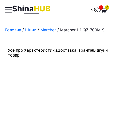
Пошук
0
Обран
товарів
Головна
/
Шини
/
Marcher
/ Marcher l-1 QZ-709M SL 14P
Усе про
Характеристики
Доставка
Гарантія
Відгуки
товар