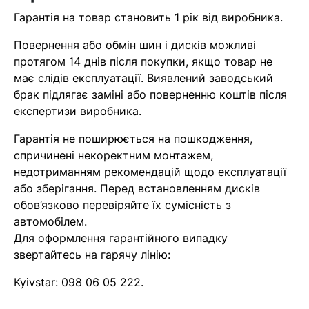
найближчим часом
Гарантія на товар становить 1 рік від виробника.
Помилка:
Contact form не
Повернення або обмін шин і дисків можливі
знайдена.
протягом 14 днів після покупки, якщо товар не
має слідів експлуатації. Виявлений заводський
брак підлягає заміні або поверненню коштів після
експертизи виробника.
Гарантія не поширюється на пошкодження,
спричинені некоректним монтажем,
недотриманням рекомендацій щодо експлуатації
або зберігання. Перед встановленням дисків
обов’язково перевіряйте їх сумісність з
автомобілем.
Для оформлення гарантійного випадку
звертайтесь на гарячу лінію:
Kyivstar:
098 06 05 222
.