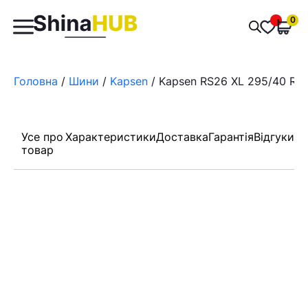
Пошук
0
Обран
товарів
Головна
/
Шини
/
Kapsen
/ Kapsen RS26 XL 295/40 R21
Усе про
Характеристики
Доставка
Гарантія
Відгуки
товар