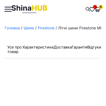
Пошук
0
Обран
товарів
Головна
/
Шини
/
Firestone
/ Літні шини Firestone MUL
Усе про
Характеристики
Доставка
Гарантія
Відгуки
товар