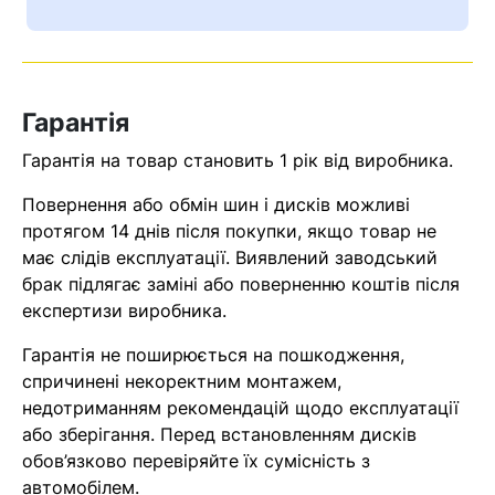
Ваш номер надіслано.
Оператор зв’яжеться з вами
найближчим часом
Гарантія
Помилка:
Contact form не
знайдена.
Гарантія на товар становить 1 рік від виробника.
Повернення або обмін шин і дисків можливі
протягом 14 днів після покупки, якщо товар не
має слідів експлуатації. Виявлений заводський
брак підлягає заміні або поверненню коштів після
експертизи виробника.
Гарантія не поширюється на пошкодження,
спричинені некоректним монтажем,
недотриманням рекомендацій щодо експлуатації
або зберігання. Перед встановленням дисків
обов’язково перевіряйте їх сумісність з
автомобілем.