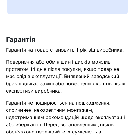
Ваш номер надіслано.
Оператор зв’яжеться з вами
найближчим часом
Гарантія
Помилка:
Contact form не
знайдена.
Гарантія на товар становить 1 рік від виробника.
Повернення або обмін шин і дисків можливі
протягом 14 днів після покупки, якщо товар не
має слідів експлуатації. Виявлений заводський
брак підлягає заміні або поверненню коштів після
експертизи виробника.
Гарантія не поширюється на пошкодження,
спричинені некоректним монтажем,
недотриманням рекомендацій щодо експлуатації
або зберігання. Перед встановленням дисків
обов’язково перевіряйте їх сумісність з