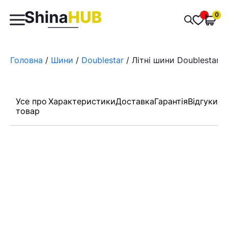
Пошук
0
Обран
товарів
Головна
/
Шини
/
Doublestar
/ Літні шини Doublestar
Усе про
Характеристики
Доставка
Гарантія
Відгуки
товар