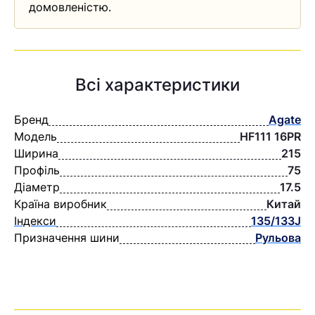
домовленістю.
Всі характеристики
Бренд
Agate
Модель
HF111 16PR
Ширина
215
Профіль
75
Діаметр
17.5
Країна виробник
Китай
Індекси
135/133J
Призначення шини
Рульова