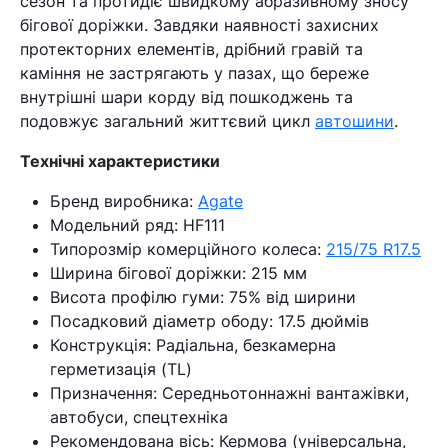
сезон та протидіє швидкому абразивному зносу
бігової доріжки. Завдяки наявності захисних
протекторних елементів, дрібний гравій та
каміння не застрягають у пазах, що береже
внутрішні шари корду від пошкоджень та
подовжує загальний життєвий цикл
автошини
.
Технічні характеристики
Бренд виробника:
Agate
Модельний ряд: HF111
Типорозмір комерційного колеса:
215/75 R17.5
Ширина бігової доріжки: 215 мм
Висота профілю гуми: 75% від ширини
Посадковий діаметр ободу: 17.5 дюймів
Конструкція: Радіальна, безкамерна
герметизація (TL)
Призначення: Середньотоннажні вантажівки,
автобуси, спецтехніка
Рекомендована вісь: Кермова (універсальна,