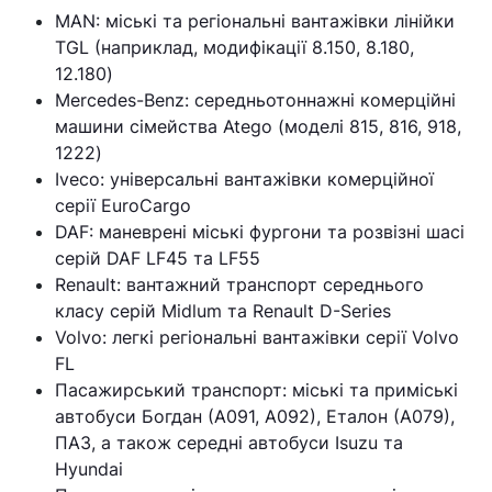
MAN: міські та регіональні вантажівки лінійки
TGL (наприклад, модифікації 8.150, 8.180,
12.180)
Mercedes-Benz: середньотоннажні комерційні
машини сімейства Atego (моделі 815, 816, 918,
1222)
Iveco: універсальні вантажівки комерційної
серії EuroCargo
DAF: маневрені міські фургони та розвізні шасі
серій DAF LF45 та LF55
Renault: вантажний транспорт середнього
класу серій Midlum та Renault D-Series
Volvo: легкі регіональні вантажівки серії Volvo
FL
Пасажирський транспорт: міські та приміські
автобуси Богдан (А091, А092), Еталон (А079),
ПАЗ, а також середні автобуси Isuzu та
Hyundai