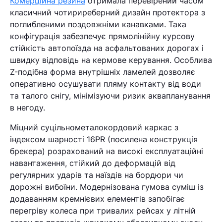
Комерційна резина
отримала перевірений часом
класичний чотириреберний дизайн протектора з
поглибленими поздовжніми канавками. Така
конфігурація забезпечує прямолінійну курсову
стійкість автопоїзда на асфальтованих дорогах і
швидку відповідь на кермове керування. Особлива
Z-подібна форма внутрішніх ламелей дозволяє
оперативно осушувати пляму контакту від води
та талого снігу, мінімізуючи ризик аквапланування
в негоду.
Міцний суцільнометалокордовий каркас з
індексом шарності 16PR (посилена конструкція
брекера) розрахований на високі експлуатаційні
навантаження, стійкий до деформацій від
регулярних ударів та наїздів на бордюри чи
дорожні вибоїни. Модернізована гумова суміш із
додаванням кремнієвих елементів запобігає
перегріву колеса при тривалих рейсах у літній