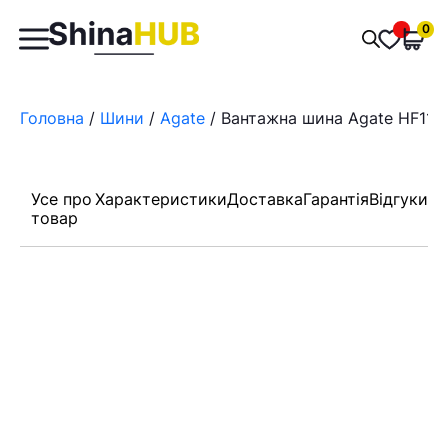
Пошук
0
Обран
товарів
Головна
/
Шини
/
Agate
/ Вантажна шина Agate HF111 1
Усе про
Характеристики
Доставка
Гарантія
Відгуки
товар