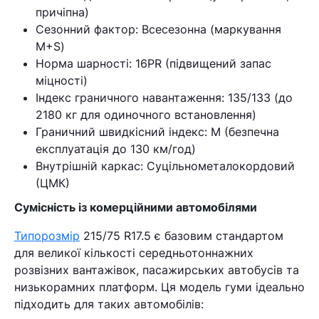
причіпна)
Сезонний фактор: Всесезонна (маркування
M+S)
Кошик
Норма шарності: 16PR (підвищений запас
міцності)
Індекс граничного навантаження: 135/133 (до
У кошику немає товарів.
2180 кг для одиночного встановлення)
Граничний швидкісний індекс: M (безпечна
Ваш номер надіслано.
експлуатація до 130 км/год)
Оператор зв’яжеться з вами
Внутрішній каркас: Суцільнометалокордовий
найближчим часом
(ЦМК)
Сумісність із комерційними автомобілями
Помилка:
Contact form не
знайдена.
Типорозмір
215/75 R17.5 є базовим стандартом
для великої кількості середньотоннажних
розвізних вантажівок, пасажирських автобусів та
низькорамних платформ. Ця модель гуми ідеально
підходить для таких автомобілів: